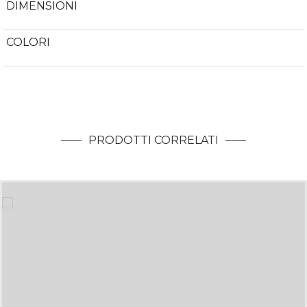
DIMENSIONI
COLORI
PRODOTTI CORRELATI
BUSTALC
borse - linea madeinitaly